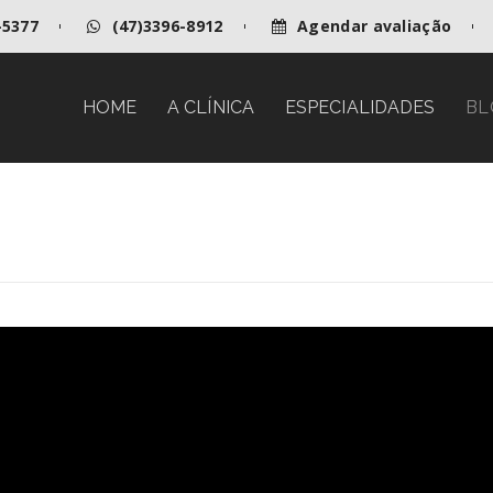
-5377
(47)3396-8912
Agendar avaliação
HOME
A CLÍNICA
ESPECIALIDADES
BL